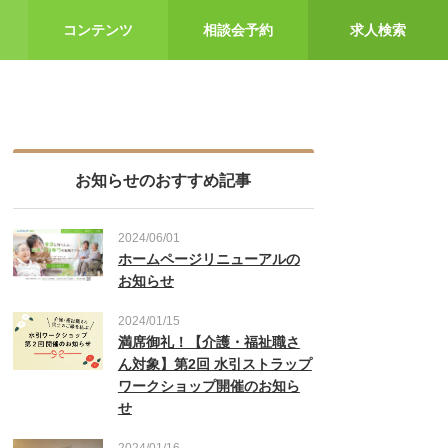
コンテンツ
相談会予約
求人検索
お知らせのおすすめ記事
2024/06/01
ホームページリニューアルの
お知らせ
2024/01/15
満席御礼！【介護・福祉職さ
ん対象】第2回 水引ストラップ
ワークショップ開催のお知ら
せ